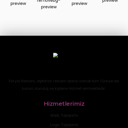
Feryal Reklam
,
dijital bir reklam ajansı olarak tüm Türkiye’de
kurum, kuruluş ve kişilere hizmet vermektedir.
Hizmetlerimiz
Web Tasarımı
Logo Tasarımı